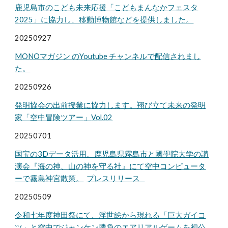
鹿児島市のこども未来応援「こどもまんなかフェスタ
2025」に協力し、移動博物館などを提供しました。
2025092
7
MONOマガジン のYoutube チャンネルで配信されまし
た。
2025092
6
発明協会の出前授業に協力します。翔び立て未来の発明
家「空中冒険ツアー
」
Vol.02
20250
701
国宝の3Dデータ活用。鹿児島県霧島市と國學院大学の
講
演会
『海の神、山の神を守る社』にて空中コンピュータ
ーで霧島神宮散策
。
プレスリリース
20250
509
令和七年度神田祭にて、浮世絵から現れる「巨大ガイコ
ツ」と空中でジャンケン勝負のエアリアルゲームを初公