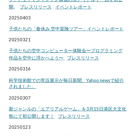
開
。
プレスリリース
イベントレポート
20250
403
子供たちの「春休み 空中冒険ツアー」イベントレポート
2
02503
21
子供たちの空中コンピューター体験会〜プログラミング
作品を空中に浮かべよう〜
プレスリリース
202503
16
科学技術館での常設展示
が毎日新聞、Yahoo newsで紹介
されました。
20250
307
新ジャンルの「エアリアルゲーム」を3月15日港区大文化
祭にて初公開します！
プレスリリース
202
50123