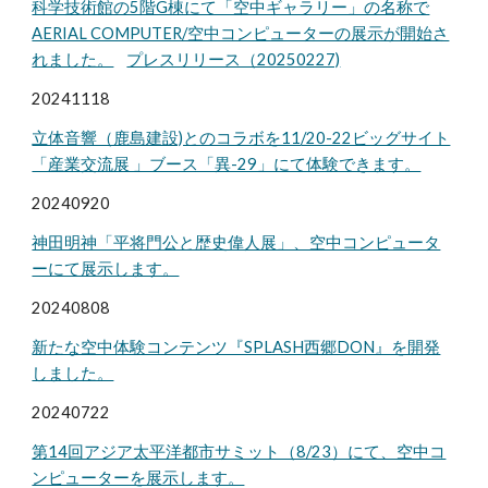
科学技術館の5階G棟にて「空中ギャラリー」の名称で
AERIAL COMPUTER/空中コンピューターの展示が開始さ
れました。
プレスリリース（20250227)
20241118
立体音響（鹿島建設)とのコラボを11
/20-22ビッグサイト
「産業交流展 」ブース「異-29」にて体験できます。
20240920
神田明神「平将門公と歴史偉人展」、空中コンピュータ
ーにて展示します。
20240808
新たな空中体験コンテンツ『SPLASH西郷DON』を開発
しました。
202407
22
第14回アジア太平洋都市サミット（8/23）にて、空中コ
ンピューターを展示します。