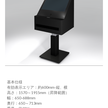
基本仕様
有効表示エリア：約600mm-縦、横
高さ：1570～1915mm（昇降範囲）
幅：650-688mm
奥行：650～713mm